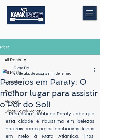
Post
All Posts
Diogo Ely
All Posts
25 de abr. de 2024
2 min de leitura
Passeios em Paraty: O
Passeios
melhor lugar para assistir
Eventos
Aluguel
o Pôr do Sol!
Dicas Kayak Paraty
  Para quem conhece Paraty, sabe que 
esta cidade é riquíssima em belezas 
naturais como praias, cachoeiras, trilhas 
em meio à Mata Atlântica, ilhas, 