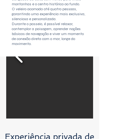
montanhas e o centro histórico ao fundo.
O veleiro acomoda até quatro pessoas,
garantindo uma experiência mais exclusiva,
silenciosa e personalizada.
Durante o passeio, é possível relaxar,
contemplar a paisagem, aprender noções
básicas de navegação e viver um momento
de conexão direta com o mar, longe do
movimento.
Experiência privada de