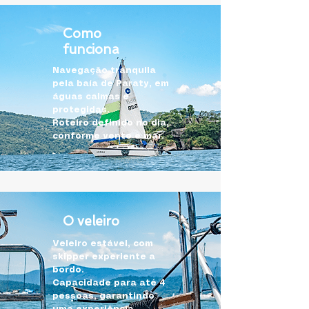
Como
funciona
Navegação tranquila
pela baía de Paraty, em
águas calmas e
protegidas.
Roteiro definido no dia,
conforme vento e mar.
O veleiro
Veleiro estável, com
skipper experiente a
bordo.
Capacidade para até 4
pessoas, garantindo