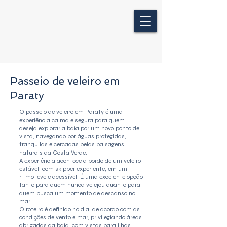
Passeio de veleiro em
Paraty
O passeio de veleiro em Paraty é uma
experiência calma e segura para quem
deseja explorar a baía por um novo ponto de
vista, navegando por águas protegidas,
tranquilas e cercadas pelas paisagens
naturais da Costa Verde.
A experiência acontece a bordo de um veleiro
estável, com skipper experiente, em um
ritmo leve e acessível. É uma excelente opção
tanto para quem nunca velejou quanto para
quem busca um momento de descanso no
mar.
O roteiro é definido no dia, de acordo com as
condições de vento e mar, privilegiando áreas
abrigadas da baía, com vistas para ilhas,