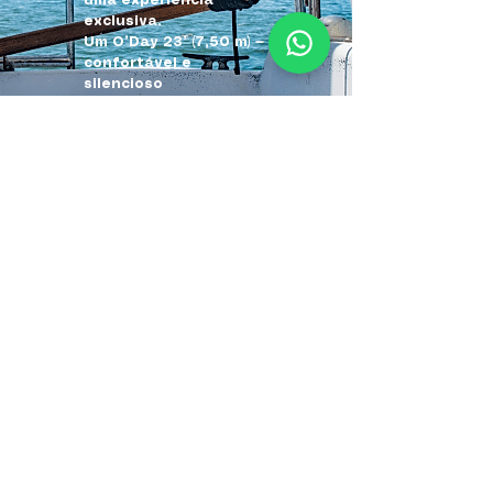
uma experiência
exclusiva.
Um O’Day 23’ (7,50 m) —
confortável e
silencioso
A experiência
Passeio leve e
contemplativo, ideal
para iniciantes.
Uma forma autêntica e
silenciosa de viver
Paraty pelo mar.