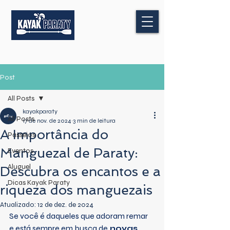
Post
All Posts
kayakparaty
All Posts
17 de nov. de 2024
3 min de leitura
A Importância do
Passeios
Manguezal de Paraty:
Eventos
Aluguel
Descubra os encantos e a
Dicas Kayak Paraty
riqueza dos manguezais
Atualizado:
12 de dez. de 2024
Se você é daqueles que adoram remar 
e está sempre em busca de
 novas 