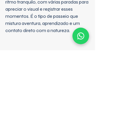
ritmo tranquilo, com várias paradas para 
apreciar o visual e registrar esses 
momentos. É o tipo de passeio que 
mistura aventura, aprendizado e um 
contato direto com a natureza.
Ficou com vontade? Então 
reserve agora
 seu tour com o 
Kayak Paraty
 e venha descobrir de 