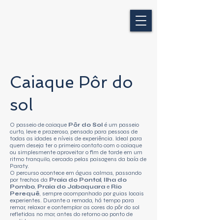
Caiaque Pôr do
sol
O passeio de caiaque
Pôr do Sol
é um passeio
curto, leve e prazeroso, pensado para pessoas de
todas as idades e níveis de experiência. Ideal para
quem deseja ter o primeiro contato com o caiaque
ou simplesmente aproveitar o fim de tarde em um
ritmo tranquilo, cercado pelas paisagens da baía de
Paraty.
O percurso acontece em águas calmas, passando
por trechos da
Praia do Pontal
,
Ilha do
Pombo
,
Praia do Jabaquara
e
Rio
Perequê
, sempre acompanhado por guias locais
experientes. Durante a remada, há tempo para
remar, relaxar e contemplar as cores do pôr do sol
refletidas no mar, antes do retorno ao ponto de