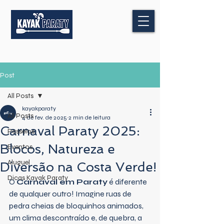
Post
All Posts
kayakparaty
All Posts
4 de fev. de 2025
2 min de leitura
Carnaval Paraty 2025:
Passeios
Blocos, Natureza e
Eventos
Aluguel
Diversão na Costa Verde!
Dicas Kayak Paraty
O 
Carnaval em Paraty
 é diferente 
de qualquer outro! Imagine ruas de 
pedra cheias de bloquinhos animados, 
um clima descontraído e, de quebra, a 